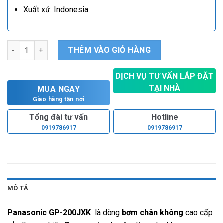
Xuất xứ: Indonesia
Máy bơm chân không Panasonic GP-200JXK số lượng
THÊM VÀO GIỎ HÀNG
DỊCH VỤ TƯ VẤN LẮP ĐẶT
TẠI NHÀ
MUA NGAY
Hoàn toàn miễn phí
Giao hàng tận nơi
Tổng đài tư vấn
Hotline
0919786917
0919786917
MÔ TẢ
Panasonic GP-200JXK
là dòng
bơm chân không
cao cấp