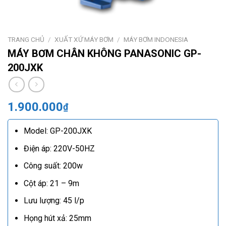
TRANG CHỦ
/
XUẤT XỨ MÁY BƠM
/
MÁY BƠM INDONESIA
MÁY BƠM CHÂN KHÔNG PANASONIC GP-
200JXK
1.900.000
₫
Model: GP-200JXK
Điện áp: 220V-50HZ
Công suất: 200w
Cột áp: 21 – 9m
Lưu lượng: 45 l/p
Họng hút xả: 25mm