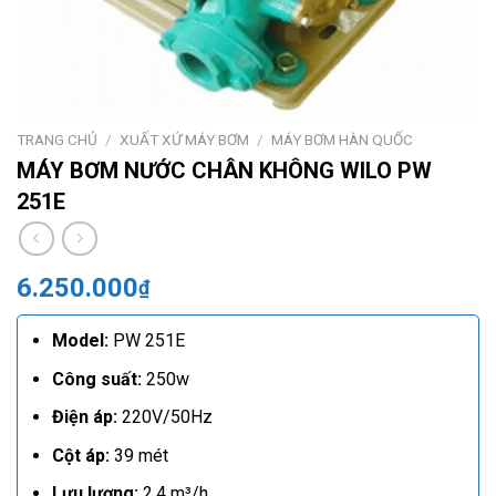
TRANG CHỦ
/
XUẤT XỨ MÁY BƠM
/
MÁY BƠM HÀN QUỐC
MÁY BƠM NƯỚC CHÂN KHÔNG WILO PW
251E
6.250.000
₫
Model:
PW 251E
Công suất:
250w
Điện áp:
220V/50Hz
Cột áp:
39 mét
Lưu lượng:
2,4 m³/h