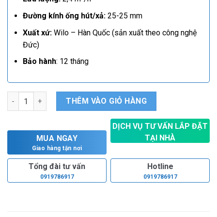
Đường kính ống hút/xả:
25-25 mm
Xuất xứ:
Wilo – Hàn Quốc (sản xuất theo công nghệ
Đức)
Bảo hành
: 12 tháng
Máy bơm nước chân không Wilo PW 251E số lượng
THÊM VÀO GIỎ HÀNG
DỊCH VỤ TƯ VẤN LẮP ĐẶT
TẠI NHÀ
MUA NGAY
Hoàn toàn miễn phí
Giao hàng tận nơi
Tổng đài tư vấn
Hotline
0919786917
0919786917