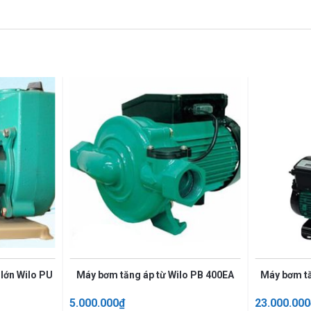
lớn Wilo PU
Máy bơm tăng áp từ Wilo PB 400EA
Máy bơm tă
5.000.000
₫
23.000.000