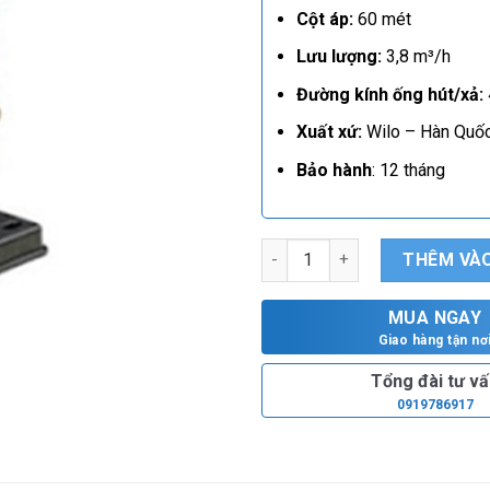
Cột áp:
60 mét
Lưu lượng:
3,8 m³/h
Đường kính ống hút/xả:
Xuất xứ:
Wilo – Hàn Quốc
Bảo hành
: 12 tháng
Máy bơm nước chân không Wil
THÊM VÀO
MUA NGAY
Giao hàng tận nơ
Tổng đài tư v
0919786917