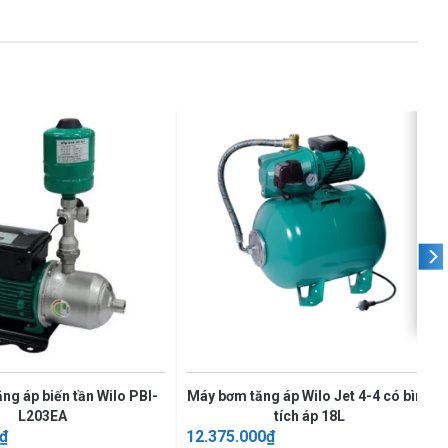
ng áp biến tần Wilo PBI-
Máy bơm tăng áp Wilo Jet 4-4 có bình
L203EA
tích áp 18L
₫
12.375.000
₫