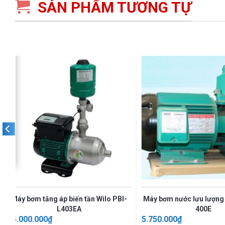
SẢN PHẨM TƯƠNG TỰ
Máy bơm tăng áp biến tần Wilo PBI-
Máy bơm nước lưu lượng 
L403EA
400E
24.000.000
₫
5.750.000
₫