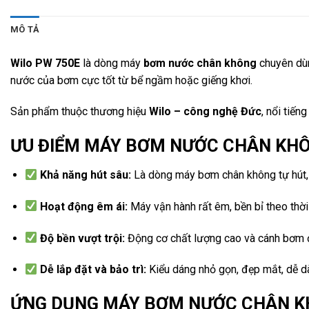
MÔ TẢ
Wilo PW 750E
là dòng máy
bơm nước chân không
chuyên dùn
nước của bơm cực tốt từ bể ngầm hoặc giếng khơi.
Sản phẩm thuộc thương hiệu
Wilo
– công nghệ Đức
, nổi tiế
ƯU ĐIỂM MÁY BƠM NƯỚC CHÂN KHÔ
Khả năng hút sâu:
Là dòng máy bơm chân không tự hút, 
Hoạt động êm ái:
Máy vận hành rất êm, bền bỉ theo thời 
Độ bền vượt trội:
Động cơ chất lượng cao và cánh bơm đ
Dễ lắp đặt và bảo trì:
Kiểu dáng nhỏ gọn, đẹp mắt, dễ dàn
ỨNG DỤNG MÁY BƠM NƯỚC CHÂN K