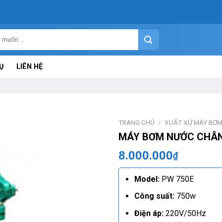
Ụ
LIÊN HỆ
TRANG CHỦ
/
XUẤT XỨ MÁY BƠ
MÁY BƠM NƯỚC CHÂN
8.000.000
₫
Model:
PW 750E
Công suất:
750w
Điện áp:
220V/50Hz