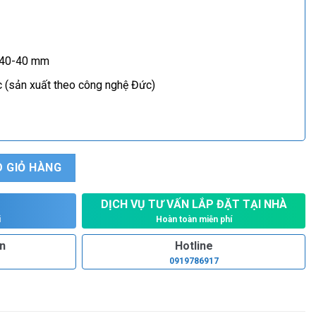
40-40 mm
 (sản xuất theo công nghệ Đức)
o PW 750E số lượng
 GIỎ HÀNG
DỊCH VỤ TƯ VẤN LẮP ĐẶT TẠI NHÀ
Hoàn toàn miễn phí
i
ấn
Hotline
0919786917