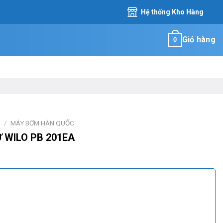
Hệ thống Kho Hàng
Giỏ hàng
0
M
/
MÁY BƠM HÀN QUỐC
 WILO PB 201EA