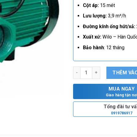
Cột áp:
15 mét
Lưu lượng:
3,9 m³/h
Đường kính ống hút/xả:
Xuất xứ:
Wilo – Hàn Quốc
Bảo hành
: 12 tháng
Máy bơm tăng áp từ Wilo PB 2
THÊM VÀO
MUA NGAY
Giao hàng tận nơ
Tổng đài tư v
0919786917