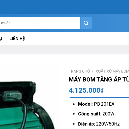
Ụ
LIÊN HỆ
TRANG CHỦ
/
XUẤT XỨ MÁY BƠ
MÁY BƠM TĂNG ÁP TỪ
4.125.000
₫
Model:
PB 201EA
Công suất:
200W
Điện áp:
220V/50Hz