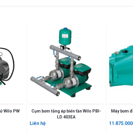
tử Wilo PW
Cụm bơm tăng áp biến tần Wilo PBI-
Máy bơm đầu
LD 403EA
Liên hệ
11.875.000