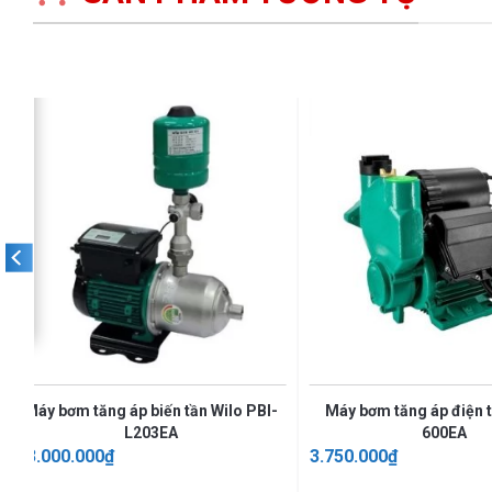
Máy bơm tăng áp biến tần Wilo PBI-
Máy bơm tăng áp điện 
L203EA
600EA
23.000.000
₫
3.750.000
₫