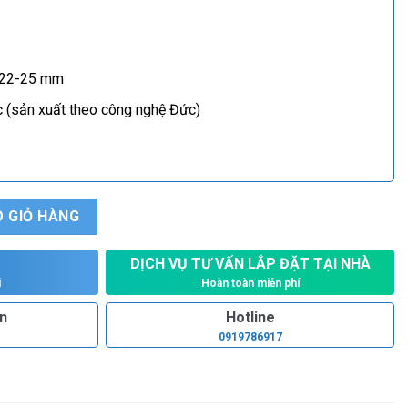
22-25 mm
 (sản xuất theo công nghệ Đức)
01EA số lượng
 GIỎ HÀNG
DỊCH VỤ TƯ VẤN LẮP ĐẶT TẠI NHÀ
Hoàn toàn miễn phí
i
ấn
Hotline
0919786917