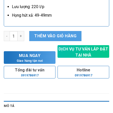
Lưu lượng: 220 l/p
Họng hút xả: 49-49mm
Máy bơm ly tâm Lepono XCM 40/160A số lượng
THÊM VÀO GIỎ HÀNG
DỊCH VỤ TƯ VẤN LẮP ĐẶT
TẠI NHÀ
MUA NGAY
Hoàn toàn miễn phí
Giao hàng tận nơi
Tổng đài tư vấn
Hotline
0919786917
0919786917
MÔ TẢ