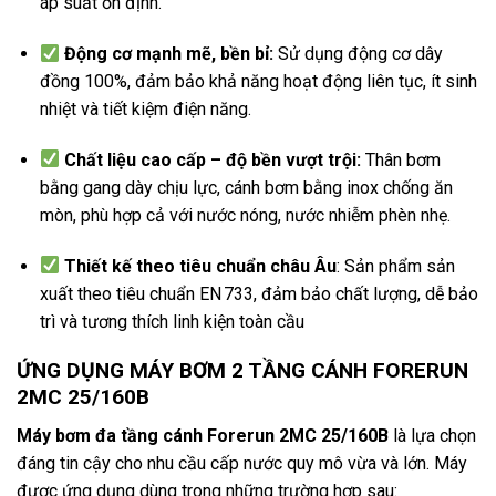
áp suất ổn định.
Động cơ mạnh mẽ, bền bỉ:
Sử dụng động cơ dây
đồng 100%, đảm bảo khả năng hoạt động liên tục, ít sinh
nhiệt và tiết kiệm điện năng.
Chất liệu cao cấp – độ bền vượt trội:
Thân bơm
bằng gang dày chịu lực, cánh bơm bằng inox chống ăn
mòn, phù hợp cả với nước nóng, nước nhiễm phèn nhẹ.
Thiết kế theo tiêu chuẩn châu Âu
: Sản phẩm sản
xuất theo tiêu chuẩn EN 733, đảm bảo chất lượng, dễ bảo
trì và tương thích linh kiện toàn cầu
ỨNG DỤNG MÁY BƠM 2 TẦNG CÁNH
FORERUN
2MC 25/160B
Máy bơm đa tầng cánh Forerun
2MC 25/160B
là lựa chọn
đáng tin cậy cho nhu cầu cấp nước quy mô vừa và lớn. Máy
được ứng dụng dùng trong những trường hợp sau: