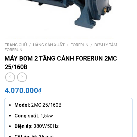
TRANG CHỦ
/
HÃNG SẢN XUẤT
/
FORERUN
/
BƠM LY TÂM
FORERUN
MÁY BƠM 2 TẦNG CÁNH FORERUN 2MC
25/160B
4.070.000
₫
Model:
2MC 25/160B
Công suất:
1,5kw
Điện áp:
380V/50Hz
Cột áp:
56-26 mét