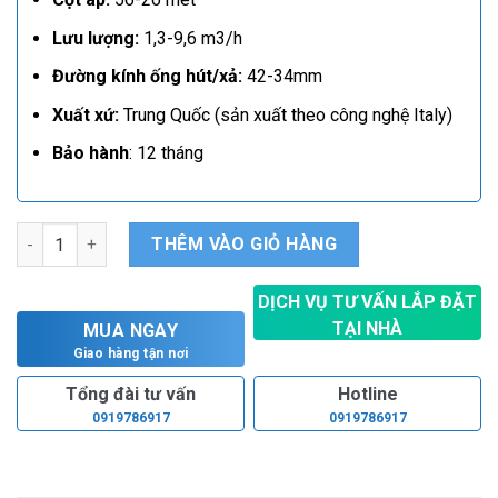
Lưu lượng:
1,3-9,6 m3/h
Đường kính ống hút/xả:
42-34mm
Xuất xứ:
Trung Quốc (sản xuất theo công nghệ Italy)
Bảo hành
: 12 tháng
Máy bơm 2 tầng cánh Forerun 2MC 25/160B số lượng
THÊM VÀO GIỎ HÀNG
DỊCH VỤ TƯ VẤN LẮP ĐẶT
TẠI NHÀ
MUA NGAY
Hoàn toàn miễn phí
Giao hàng tận nơi
Tổng đài tư vấn
Hotline
0919786917
0919786917