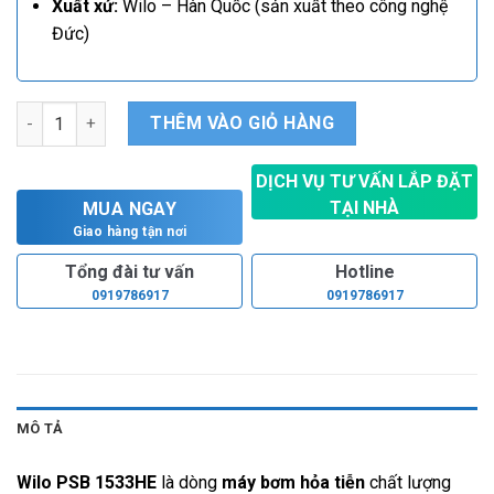
Xuất xứ:
Wilo – Hàn Quốc (sản xuất theo công nghệ
Đức)
Máy bơm hỏa tiễn Wilo PSB 1533HE số lượng
THÊM VÀO GIỎ HÀNG
DỊCH VỤ TƯ VẤN LẮP ĐẶT
TẠI NHÀ
MUA NGAY
Hoàn toàn miễn phí
Giao hàng tận nơi
Tổng đài tư vấn
Hotline
0919786917
0919786917
MÔ TẢ
Wilo PSB 1533HE
là dòng
máy bơm hỏa tiễn
chất lượng