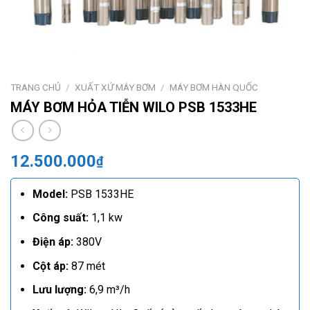
TRANG CHỦ
/
XUẤT XỨ MÁY BƠM
/
MÁY BƠM HÀN QUỐC
MÁY BƠM HỎA TIỄN WILO PSB 1533HE
12.500.000
₫
Model:
PSB 1533HE
Công suất:
1,1 kw
Điện áp:
380V
Cột áp:
87 mét
Lưu lượng:
6,9 m³/h