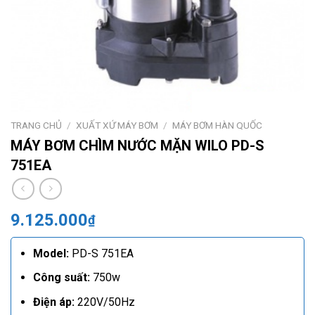
TRANG CHỦ
/
XUẤT XỨ MÁY BƠM
/
MÁY BƠM HÀN QUỐC
MÁY BƠM CHÌM NƯỚC MẶN WILO PD-S
751EA
9.125.000
₫
Model:
PD-S 751EA
Công suất:
750w
Điện áp:
220V/50Hz