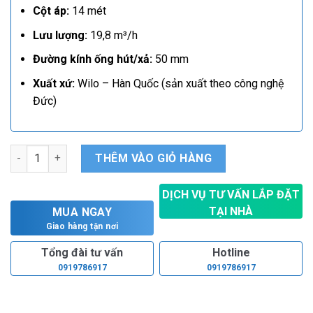
Cột áp:
14 mét
Lưu lượng:
19,8 m³/h
Đường kính ống hút/xả:
50 mm
Xuất xứ:
Wilo – Hàn Quốc (sản xuất theo công nghệ
Đức)
Máy bơm chìm nước mặn Wilo PD-S 751EA số lượng
THÊM VÀO GIỎ HÀNG
DỊCH VỤ TƯ VẤN LẮP ĐẶT
TẠI NHÀ
MUA NGAY
Hoàn toàn miễn phí
Giao hàng tận nơi
Tổng đài tư vấn
Hotline
0919786917
0919786917