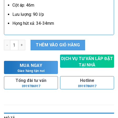
Cột áp: 46m
Lưu lượng: 90 l/p
Họng hút xả: 34-34mm
Máy bơm bán chân không Lepono AJM 75 số lượng
THÊM VÀO GIỎ HÀNG
DỊCH VỤ TƯ VẤN LẮP ĐẶT
TẠI NHÀ
MUA NGAY
Hoàn toàn miễn phí
Giao hàng tận nơi
Tổng đài tư vấn
Hotline
0919786917
0919786917
MÔ TẢ