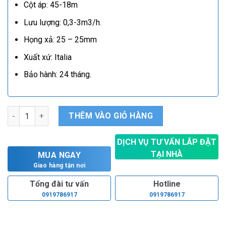
Cột áp: 45-18m
Lưu lượng: 0,3-3m3/h.
Họng xả: 25 – 25mm
Xuất xứ: Italia
Bảo hành: 24 tháng.
Bơm bán chân không Ebara AGA/A 0.75M số lượng
THÊM VÀO GIỎ HÀNG
DỊCH VỤ TƯ VẤN LẮP ĐẶT
TẠI NHÀ
MUA NGAY
Hoàn toàn miễn phí
Giao hàng tận nơi
Tổng đài tư vấn
Hotline
0919786917
0919786917