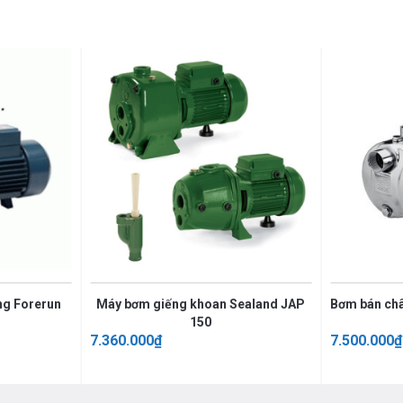
ng Forerun
Máy bơm giếng khoan Sealand JAP
Bơm bán ch
150
7.360.000
₫
7.500.000
₫