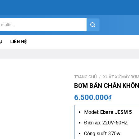
Ụ
LIÊN HỆ
TRANG CHỦ
/
XUẤT XỨ MÁY BƠ
BƠM BÁN CHÂN KHÔN
6.500.000
₫
Model:
Ebara JESM 5
Điện áp: 220V-50HZ
Công suất: 370w