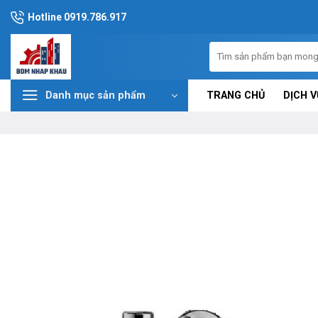
Chuyển
Hotline 0919.786.917
đến
nội
Tìm
dung
kiếm:
TRANG CHỦ
DỊCH V
Danh mục sản phẩm