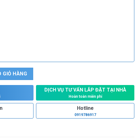
SM 5 số lượng
 GIỎ HÀNG
DỊCH VỤ TƯ VẤN LẮP ĐẶT TẠI NHÀ
Hoàn toàn miễn phí
i
ấn
Hotline
0919786917