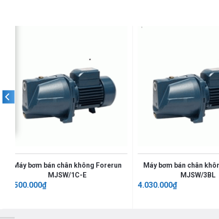
Máy bơm bán chân không Forerun
Máy bơm bán chân khô
MJSW/1C-E
MJSW/3BL
1.500.000
₫
4.030.000
₫