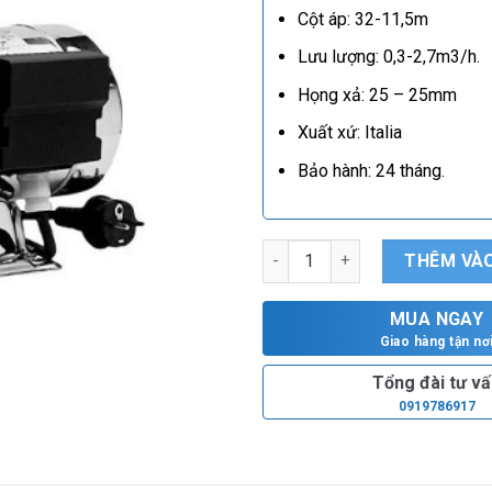
Cột áp: 32-11,5m
Lưu lượng: 0,3-2,7m3/h.
Họng xả: 25 – 25mm
Xuất xứ: Italia
Bảo hành: 24 tháng.
Bơm bán chân không Ebara JE
THÊM VÀO
MUA NGAY
Giao hàng tận nơ
Tổng đài tư v
0919786917