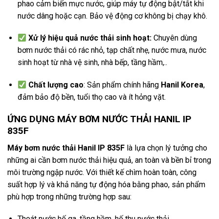
phao cảm biến mực nước, giúp máy tự động bật/tắt khi
nước dâng hoặc cạn. Bảo vệ động cơ không bị chạy khô.
Xử lý hiệu quả nước thải sinh hoạt:
Chuyên dùng
bơm nước thải có rác nhỏ, tạp chất nhẹ, nước mưa, nước
sinh hoạt từ nhà vệ sinh, nhà bếp, tầng hầm,..
C
hất lượng cao
:
Sản phẩm chính hãng
Hanil Korea
,
đảm bảo độ bền, tuổi thọ cao và ít hỏng vặt.
ỨNG DỤNG MÁY BƠM NƯỚC THẢI HANIL IP
835F
Máy bơm nước thải Hanil
IP 835F
là lựa chọn lý tưởng cho
những ai cần bơm nước thải hiệu quả, an toàn và bền bỉ trong
môi trường ngập nước. Với thiết kế chìm hoàn toàn, công
suất hợp lý và khả năng tự động hóa bằng phao, sản phẩm
phù hợp trong những trường hợp sau:
Thoát nước hố ga, tầng hầm, hố thu nước thải.