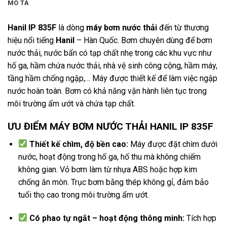
MÔ TẢ
Hanil IP 835F
là dòng
máy bơm nước thải
đến từ thương
hiệu nổi tiếng
Hanil
– Hàn Quốc. Bơm chuyên dùng để bơm
nước thải, nước bẩn có tạp chất nhẹ trong các khu vực như
hố ga, hầm chứa nước thải, nhà vệ sinh công cộng, hầm máy,
tầng hầm chống ngập,… Máy được thiết kế để làm việc ngập
nước hoàn toàn. Bơm có khả năng vận hành liên tục trong
môi trường ẩm ướt và chứa tạp chất.
ƯU ĐIỂM MÁY BƠM NƯỚC THẢI HANIL IP 835F
Thiết kế chìm, độ bền cao:
Máy được đặt chìm dưới
nước, hoạt động trong hố ga, hố thu mà không chiếm
không gian. Vỏ bơm làm từ nhựa ABS hoặc hợp kim
chống ăn mòn. Trục bơm bằng thép không gỉ, đảm bảo
tuổi thọ cao trong môi trường ẩm ướt.
Có phao tự ngắt – hoạt động thông minh:
Tích hợp