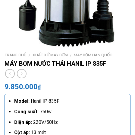
TRANG CHỦ
/
XUẤT XỨ MÁY BƠM
/
MÁY BƠM HÀN QUỐC
MÁY BƠM NƯỚC THẢI HANIL IP 835F
9.850.000
₫
Model:
Hanil IP 835F
Công suất:
750w
Điện áp:
220V/50Hz
Cột áp:
13 mét