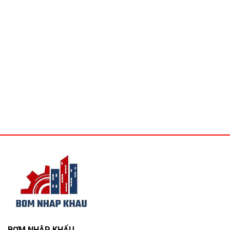
BƠM NHẬP KHẨU