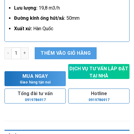
Lưu lượng:
19,8 m3/h
Đường kính ống hút/xả:
50mm
Xuất xứ:
Hàn Quốc
Máy bơm nước thải Hanil IP 835F số lượng
THÊM VÀO GIỎ HÀNG
DỊCH VỤ TƯ VẤN LẮP ĐẶT
TẠI NHÀ
MUA NGAY
Hoàn toàn miễn phí
Giao hàng tận nơi
Tổng đài tư vấn
Hotline
0919786917
0919786917