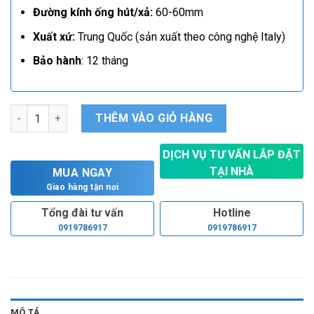
Đường kính ống hút/xả:
60-60mm
Xuất xứ:
Trung Quốc (sản xuất theo công nghệ Italy)
Bảo hành
: 12 tháng
Máy bơm lưu lượng lớn Forerun MS 70 số lượng
THÊM VÀO GIỎ HÀNG
DỊCH VỤ TƯ VẤN LẮP ĐẶT
TẠI NHÀ
MUA NGAY
Hoàn toàn miễn phí
Giao hàng tận nơi
Tổng đài tư vấn
Hotline
0919786917
0919786917
MÔ TẢ