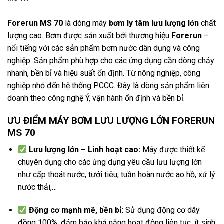
Forerun MS 70
là dòng máy
bơm ly tâm lưu lượng lớn
chất
lượng cao. Bơm được sản xuất bởi thương hiệu
Forerun
–
nổi tiếng với các sản phẩm bơm nước dân dụng và công
nghiệp. Sản phẩm phù hợp cho các ứng dụng cần dòng chảy
nhanh, bền bỉ và hiệu suất ổn định. Từ nông nghiệp, công
nghiệp nhỏ đến hệ thống PCCC. Đây là dòng sản phẩm liên
doanh theo công nghệ Ý, vận hành ổn định và bền bỉ.
ƯU ĐIỂM MÁY BƠM LƯU LƯỢNG LỚN FORERUN
MS 70
Lưu lượng lớn – Linh hoạt cao:
Máy được thiết kế
chuyên dụng cho các ứng dụng yêu cầu lưu lượng lớn
như cấp thoát nước, tưới tiêu, tuần hoàn nước ao hồ, xử lý
nước thải,…
Động cơ mạnh mẽ, bền bỉ:
Sử dụng động cơ dây
đồng 100%, đảm bảo khả năng hoạt động liên tục, ít sinh