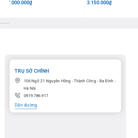
77.000.000
₫
3.150.000
₫
TRỤ SỞ CHÍNH
106 Ngõ 21 Nguyên Hồng - Thành Công - Ba Đình -
Hà Nội
0919.786.917
Dẫn đường