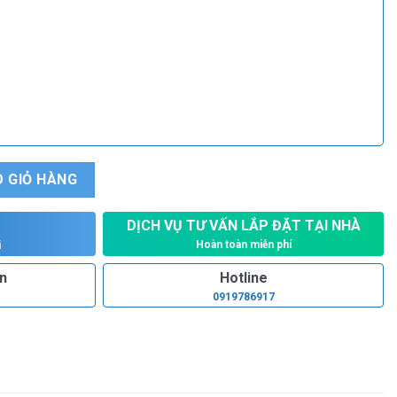
0F5/7.5 số lượng
 GIỎ HÀNG
DỊCH VỤ TƯ VẤN LẮP ĐẶT TẠI NHÀ
Hoàn toàn miễn phí
i
ấn
Hotline
0919786917