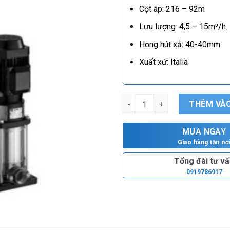
Cột áp: 216 – 92m
Lưu lượng: 4,5 – 15m³/h.
Họng hút xả: 40-40mm
Xuất xứ: Italia
Bơm trục đứng Ebara EVM 10 2
THÊM VÀO
MUA NGAY
Giao hàng tận nơ
Tổng đài tư v
0919786917