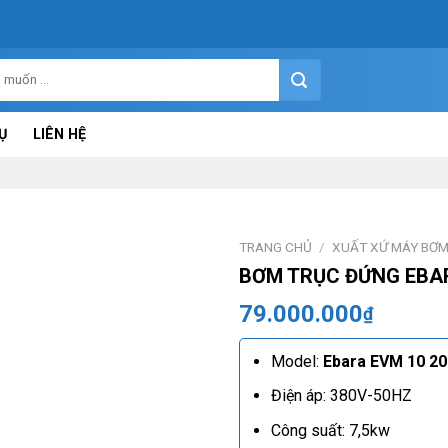
Ụ
LIÊN HỆ
TRANG CHỦ
/
XUẤT XỨ MÁY BƠ
BƠM TRỤC ĐỨNG EBAR
79.000.000
₫
Model:
Ebara EVM 10 20
Điện áp: 380V-50HZ
Công suất: 7,5kw