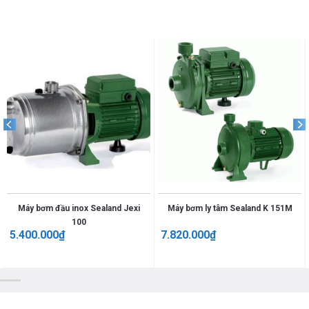
Máy bơm đầu inox Sealand Jexi
Máy bơm ly tâm Sealand K 151M
100
5.400.000
₫
7.820.000
₫