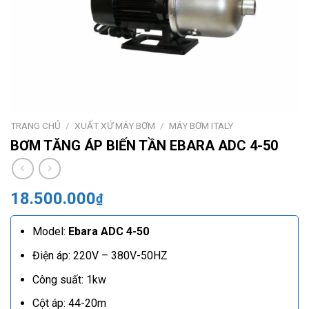
TRANG CHỦ
/
XUẤT XỨ MÁY BƠM
/
MÁY BƠM ITALY
BƠM TĂNG ÁP BIẾN TẦN EBARA ADC 4-50
18.500.000
₫
Model:
Ebara ADC 4-50
Điện áp: 220V – 380V-50HZ
Công suất: 1kw
Cột áp: 44-20m