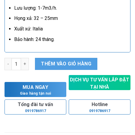
Lưu lượng: 1-7m3/h.
Họng xả: 32 – 25mm
Xuất xứ: Italia
Bảo hành: 24 tháng.
Bơm tăng áp biến tần Ebara ADC 4-50 số lượng
THÊM VÀO GIỎ HÀNG
DỊCH VỤ TƯ VẤN LẮP ĐẶT
TẠI NHÀ
MUA NGAY
Hoàn toàn miễn phí
Giao hàng tận nơi
Tổng đài tư vấn
Hotline
0919786917
0919786917