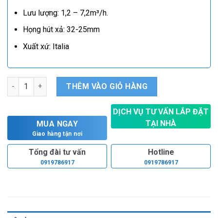
Lưu lượng: 1,2 – 7,2m³/h.
Họng hút xả: 32-25mm
Xuất xứ: Italia
Bơm ly tâm Ebara CMA/E 2.00T số lượng
THÊM VÀO GIỎ HÀNG
DỊCH VỤ TƯ VẤN LẮP ĐẶT
TẠI NHÀ
MUA NGAY
Hoàn toàn miễn phí
Giao hàng tận nơi
Tổng đài tư vấn
Hotline
0919786917
0919786917