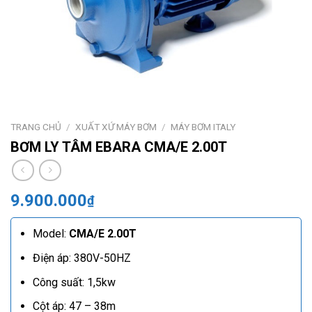
TRANG CHỦ
/
XUẤT XỨ MÁY BƠM
/
MÁY BƠM ITALY
BƠM LY TÂM EBARA CMA/E 2.00T
9.900.000
₫
Model:
CMA/E 2.00T
Điện áp: 380V-50HZ
Công suất: 1,5kw
Cột áp: 47 – 38m