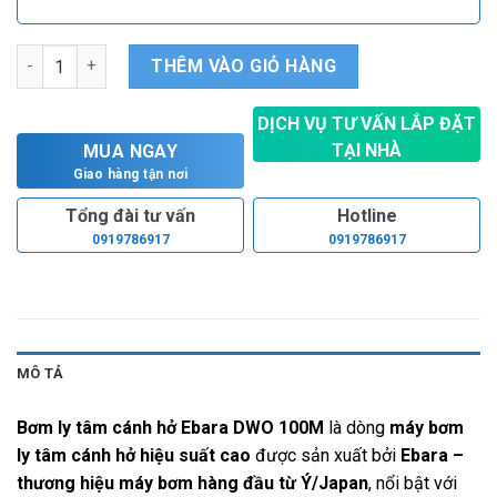
Bơm ly tâm cánh hở Ebara DWO 100M số lượng
THÊM VÀO GIỎ HÀNG
DỊCH VỤ TƯ VẤN LẮP ĐẶT
TẠI NHÀ
MUA NGAY
Hoàn toàn miễn phí
Giao hàng tận nơi
Tổng đài tư vấn
Hotline
0919786917
0919786917
MÔ TẢ
Bơm ly tâm cánh hở Ebara DWO 100M
là dòng
máy bơm
ly tâm cánh hở hiệu suất cao
được sản xuất bởi
Ebara
–
thương hiệu máy bơm hàng đầu từ Ý/Japan
, nổi bật với