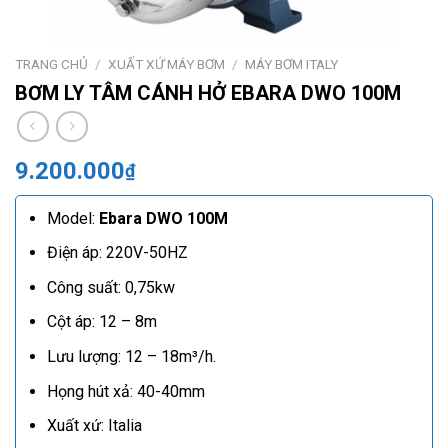
TRANG CHỦ
/
XUẤT XỨ MÁY BƠM
/
MÁY BƠM ITALY
BƠM LY TÂM CÁNH HỞ EBARA DWO 100M
9.200.000
₫
Model:
Ebara DWO 100M
Điện áp: 220V-50HZ
Công suất: 0,75kw
Cột áp: 12 – 8m
Lưu lượng: 12 – 18m³/h.
Họng hút xả: 40-40mm
Xuất xứ: Italia